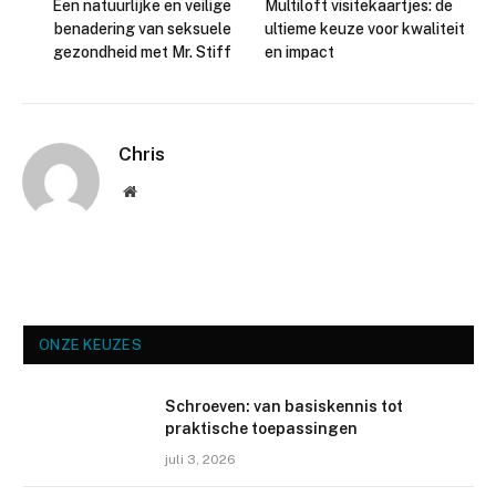
Een natuurlijke en veilige
Multiloft visitekaartjes: de
benadering van seksuele
ultieme keuze voor kwaliteit
gezondheid met Mr. Stiff
en impact
Chris
Website
ONZE KEUZES
Schroeven: van basiskennis tot
praktische toepassingen
juli 3, 2026