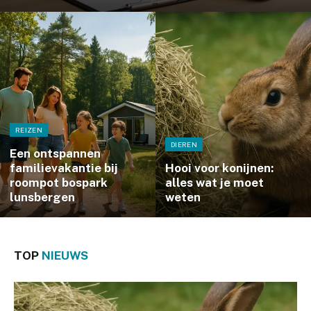
REIZEN
DIEREN
Een ontspannen
familievakantie bij
Hooi voor konijnen:
roompot bospark
alles wat je moet
lunsbergen
weten
TOP
NIEUWS